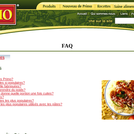
FAQ
RES
S
es Primo?
les si populaires?
le fabriquées?
 prendre du poids?
donne quelle portion une fois cuites?
es?
tes les plus populaires?
 les plus populaires utilisés avec les pâtes?