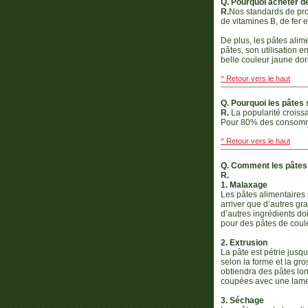
Q. Pourquoi acheter d
R.
Nos standards de pro
de vitamines B, de fer 
De plus, les pâtes alime
pâtes, son utilisation e
belle couleur jaune dor
^ Retour vers le haut
Q. Pourquoi les pâtes 
R.
La popularité croissan
Pour 80% des consommat
^ Retour vers le haut
Q. Comment les pâtes 
R.
1. Malaxage
Les pâtes alimentaires 
arriver que d’autres gr
d’autres ingrédients d
pour des pâtes de coule
2. Extrusion
La pâte est pétrie jusq
selon la forme et la gr
obtiendra des pâtes lon
coupées avec une lame 
3. Séchage