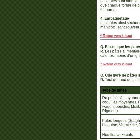
Les pâtes sont alors di
que chaque forme de pâ
6 heures.
4. Empaquetage
Les pâtes ainsi séchées
manicotti, sont souvent
^ Retour vers le haut
Q. Est-ce que les pâte
R.
Les pâtes alimentaire
calories, moins d’un g
^ Retour vers le haut
Q. Une livre de pâtes 
R.
Tout dépend de la fo
Type de pâtes
De petites à moyenne
coquilles moyennes, Rot
wagon, boucles, Mosta
Rigatoni)
Pâtes longues (Spaghe
Linguine, Vermicelle, 
Nouilles aux œufs