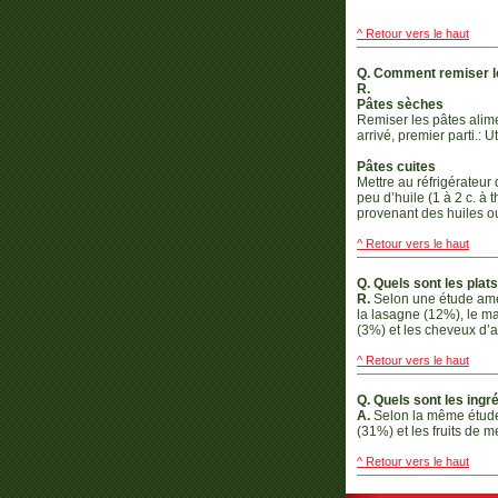
^ Retour vers le haut
Q. Comment remiser l
R.
Pâtes sèches
Remiser les pâtes alime
arrivé, premier parti.:
Pâtes cuites
Mettre au réfrigérateur 
peu d’huile (1 à 2 c. à
provenant des huiles o
^ Retour vers le haut
Q. Quels sont les plat
R.
Selon une étude amér
la lasagne (12%), le ma
(3%) et les cheveux d’
^ Retour vers le haut
Q. Quels sont les ingr
A.
Selon la même étude, 
(31%) et les fruits de m
^ Retour vers le haut