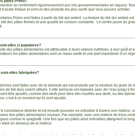
es pâtes Primo?
duction se conforment rigoureusement aux lois gouvernementales en vigueur. Nos 
et d’acide folique et sont un des produits les plus santé que vous pouvez acheter.
ntaires Primo sont faites à partir de blé dur ambré. La texture du blé dur ambré est
n fait des pâtes fermes et une qualité de cuisson constante.. Le centre jaune du grai
é.
sont-elles si populaires?
te des pâtes alimentaires est attribuable à leurs valeurs nutritives, à leur goût et el
eurs les pâtes alimentaires sont un repas santé et une part importante d’un régi
sont-elles fabriquées?
sèches sont faites avec de la semoule qui est produite par la mouture du grain du b
ains de blé durs soient utilisés. Cette semoule est malaxée avec de l’eau jusqu’à fo
oivent être ajoutés, comme des œufs pour faire des nouilles aux œufs, ou des épin
ur, c’est à ce moment qu’ils sont ajoutés.
u’à consistance désirée et est ensuite poussée ou extrudée à travers une matrice, 
osseur des pâtes alimentaires voulues. Par exemple, avec une matrice de trous rond
gues comme le spaghetti. Une fois que les pâtes ainsi extrudées atteignent la long
situé en dessous de la matrice.