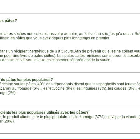
es pâtes?
ntaires sèches non cuites dans votre armoire, au frais et au sec, jusqu’à un an. Su
 Utilisez les pâtes que vous avez depuis plus longtemps en premier.
dans un récipient hermétique de 3 à 5 jours. Afin de prévenir qu’elles ne collent vo
 thé pour une livre de pâtes cuites). Les pâtes cuites remisées continueront d’absor
u des sauces, il vaut mieux les conserver séparément de la sauce.
s de pâtes les plus populaires?
icaine sur les pâtes, 40% des répondants disent que les spaghettis sont leurs pâte
caroni au fromage (6%), les fettuccine (6%), les linguines (3%), les coudes (3%), 
ange (2%).
édients les plus populaires utilisés avec les pâtes?
le produit alimentaire le plus populaire est le fromage (37%), suivi par la viande
er (20%).