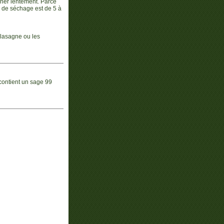
écher lentement. Parce
 de séchage est de 5 à
 lasagne ou les
 contient un sage 99