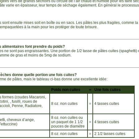
rigées vers de grands séchoirs où circule de l’air chaud et humide pour les faire s
te varie en épaisseur, leur temps de séchage également. En général le processus
 sont ensuite mises soit en boîte ou en sacs. Les pâtes les plus fragiles, comme la
 empaquetées à la main pour les protéger de toute brisure.
s alimentaires font prendre du poids?
s ne sont pas engraissantes. Une portion de 1/2 tasse de pâtes cuites (spaghetti)
ramme de gras et moins de 5mg de sodium.
sèches donne quelle portion une fois cuites?
rme de pâtes, mais le tableau ci-bas donne une excellente idée:
Poids non cuites
=
Une fois cuites
s formes (coudes Macaroni,
ini, , fusilli, roues de
8 oz. non cuites
=
4 tasses cuites
ccioli, Penne, Radiatore,
8 oz. non cuites ou
tti, cheveux d’ange,
un paquet de 1 1/2
=
4 tasses cuites
Fettuccine)
pouces de diamètre
8 oz. non cuites
=
2 1/2 tasses cuites