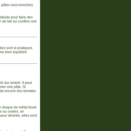
pâtes sont enrichies
 idéale pour faire des
n de blé lui confère une
les sont si pratiques.
me bien équilibré.
lé dur ambré. Il peut
rmer une pâte. Si
ards encore des tomates
un disque de métal troué
s ou ovales, on
ueur désirée, elles sont