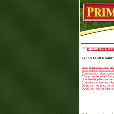
Pà‚TES ALIMENTAI
Pà‚TES ALIMENTAIRE
Pourquoi acheter des pât
Pourquoi les pâtes sont-el
Comment les pâtes sont-el
Est-ce que les pâtes font
Une livre de pâtes sèches 
Comment remiser les pât
Quels sont les plats de pâ
Quels sont les ingrédients