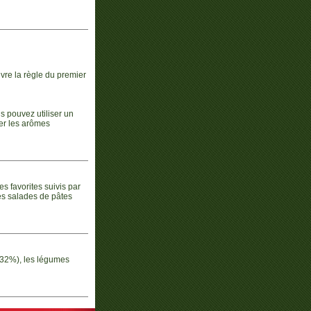
ivre la règle du premier
us pouvez utiliser un
ber les arômes
s favorites suivis par
les salades de pâtes
 (32%), les légumes