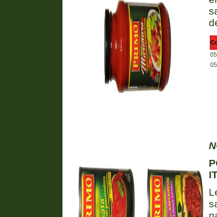
s
d
C
05
05
N
P
I
L
s
n