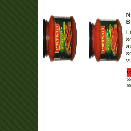
N
B
L
s
a
s
v
C
55
55