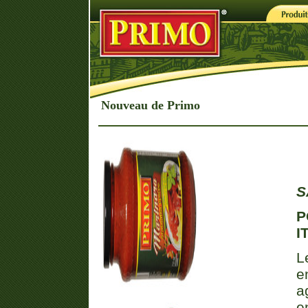
Nouveau de Primo
S
P
I
L
e
a
e