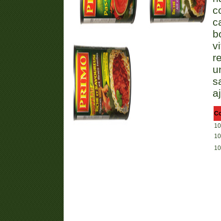
c
c
b
v
r
u
s
a
C
10
10
10