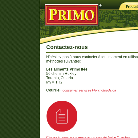
Contactez-nous
N'hèsitez pas à nous contacter à tout moment en utilisa
mèthodes suivantes:
Les aliments Primo ltèe
56 chemin Huxley
Toronto, Ontario
M9M 1H2
Courriel:
consumer.services@primofoods.ca
Cliquez ici pour nous envoyer un courriel Votre Queston