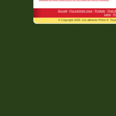
Accueil
|
Qui sommes nous
|
Produits
|
Quoi d
Liens
|
Pr
© Copyright 2026. Les aliments Primo ®. Tous