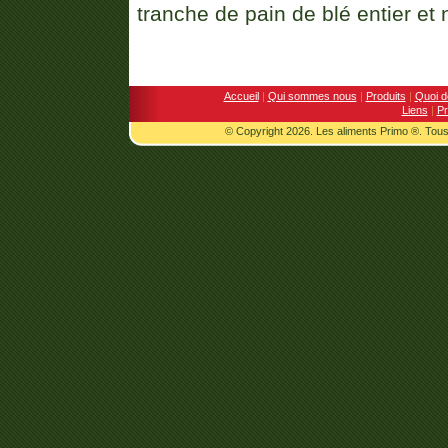
tranche de pain de blé entier et 
Accueil
|
Qui sommes nous
|
Produits
|
Quoi d
Liens
|
Pr
© Copyright 2026. Les aliments Primo ®. Tous