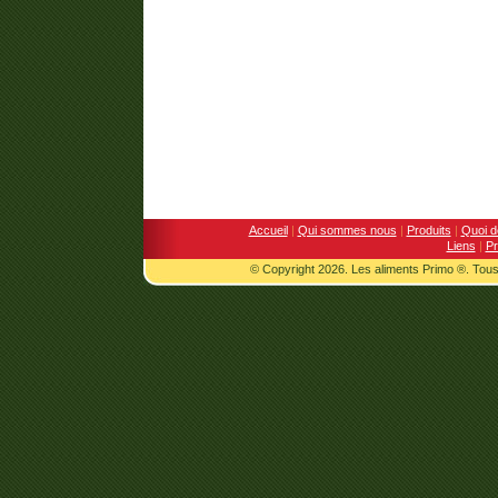
Accueil
|
Qui sommes nous
|
Produits
|
Quoi d
Liens
|
Pr
© Copyright 2026. Les aliments Primo ®. Tous